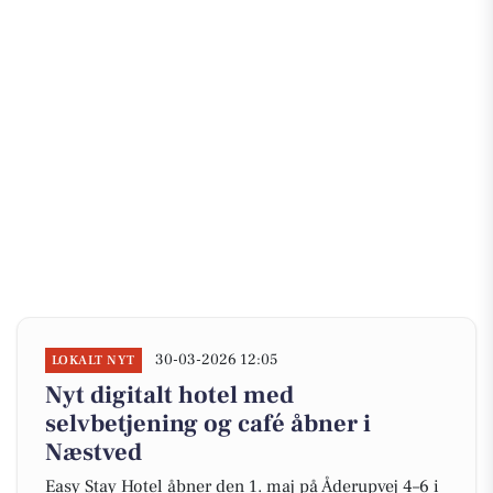
30-03-2026 12:05
LOKALT NYT
Nyt digitalt hotel med
selvbetjening og café åbner i
Næstved
Easy Stay Hotel åbner den 1. maj på Åderupvej 4–6 i