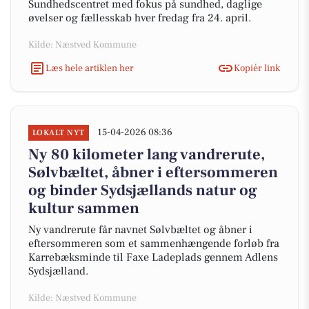
Sundhedscentret med fokus på sundhed, daglige
øvelser og fællesskab hver fredag fra 24. april.
Kilde: Næstved Kommune
Læs hele artiklen her
Kopiér link
15-04-2026 08:36
LOKALT NYT
Ny 80 kilometer lang vandrerute,
Sølvbæltet, åbner i eftersommeren
og binder Sydsjællands natur og
kultur sammen
Ny vandrerute får navnet Sølvbæltet og åbner i
eftersommeren som et sammenhængende forløb fra
Karrebæksminde til Faxe Ladeplads gennem Adlens
Sydsjælland.
Kilde: Næstved Kommune