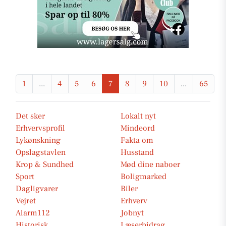
1
...
4
5
6
7
8
9
10
...
65
Det sker
Lokalt nyt
Erhvervsprofil
Mindeord
Lykønskning
Fakta om
Opslagstavlen
Husstand
Krop & Sundhed
Mød dine naboer
Sport
Boligmarked
Dagligvarer
Biler
Vejret
Erhverv
Alarm112
Jobnyt
Historisk
Læserbidrag