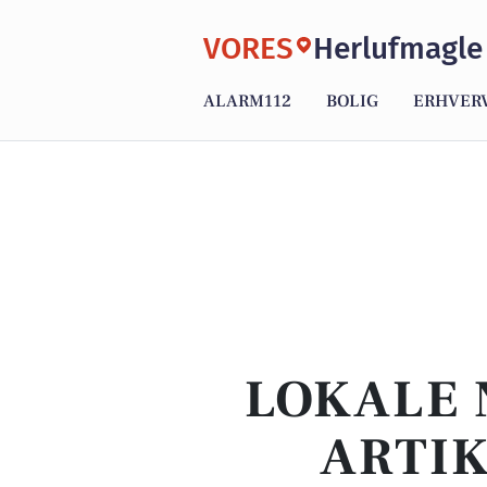
VORES
Herlufmagle
ALARM112
BOLIG
ERHVER
LOKALE 
ARTI