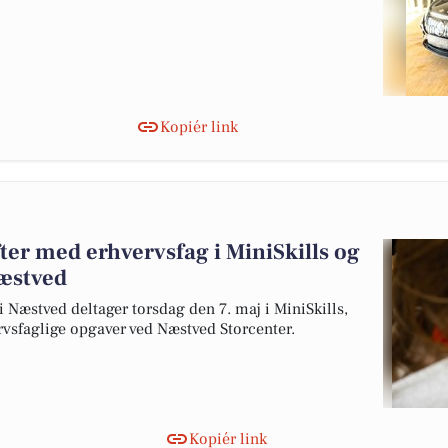
Kopiér link
ter med erhvervsfag i MiniSkills og
æstved
i Næstved deltager torsdag den 7. maj i MiniSkills,
rvsfaglige opgaver ved Næstved Storcenter.
Kopiér link