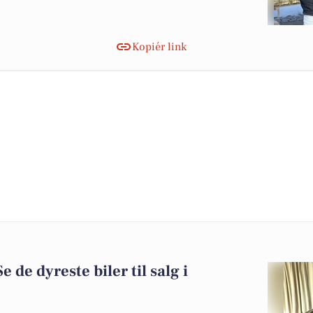
Kopiér link
e de dyreste biler til salg i