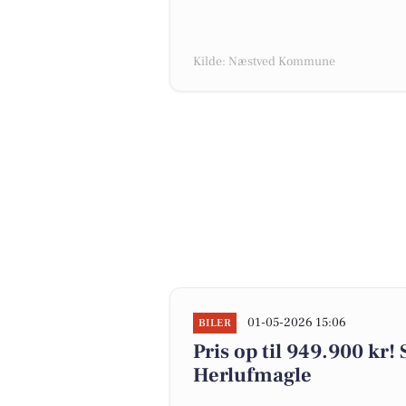
Kilde: Næstved Kommune
01-05-2026 15:06
BILER
Pris op til 949.900 kr! S
Herlufmagle