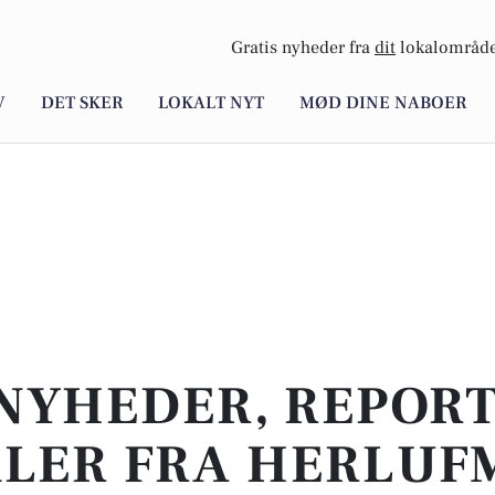
Gratis nyheder fra
dit
lokalområde
V
DET SKER
LOKALT NYT
MØD DINE NABOER
NYHEDER, REPOR
KLER FRA HERLUF