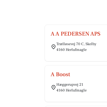
A A PEDERSEN APS
Trælløsevej 70 C, Skelby
4160 Herlufmagle
A Boost
Hæggerupvej 21
4160 Herlufmagle