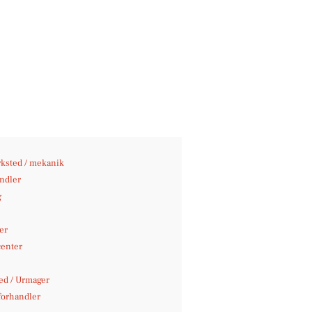
ksted / mekanik
andler
g
er
center
d / Urmager
orhandler