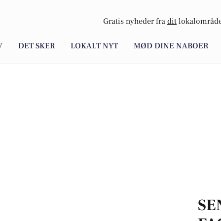
Gratis nyheder fra
dit
lokalområde
V
DET SKER
LOKALT NYT
MØD DINE NABOER
SE