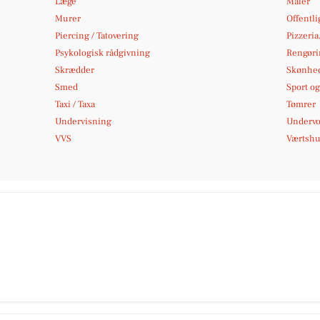
Læge
Maler
Murer
Offentli
Piercing / Tatovering
Pizzeria
Psykologisk rådgivning
Rengøri
Skrædder
Skønhed
Smed
Sport og 
Taxi / Taxa
Tømrer
Undervisning
Undervo
VVS
Værtshus