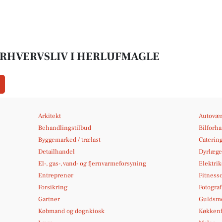
ERHVERVSLIV I HERLUFMAGLE
Arkitekt
Autovær
Behandlingstilbud
Bilforh
Byggemarked / trælast
Caterin
Detailhandel
Dyrlæge
El-, gas-, vand- og fjernvarmeforsyning
Elektrik
Entreprenør
Fitness
Forsikring
Fotograf
Gartner
Guldsme
Købmand og døgnkiosk
Køkkenf