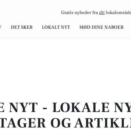
Gratis nyheder fra
dit
lokalområde
V
DET SKER
LOKALT NYT
MØD DINE NABOER
E NYT - LOKALE N
TAGER OG ARTIKL