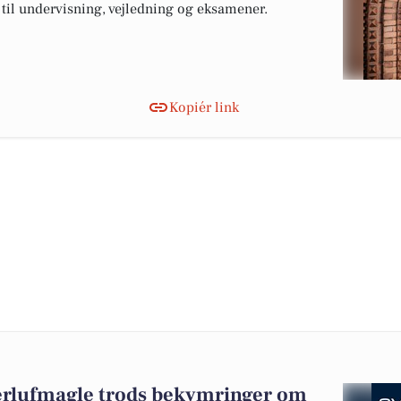
s til undervisning, vejledning og eksamener.
Kopiér link
 Herlufmagle trods bekymringer om