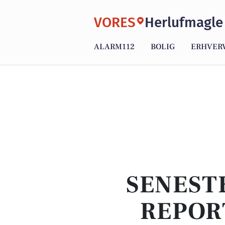
VORES
Herlufmagle
ALARM112
BOLIG
ERHVER
SENEST
REPOR