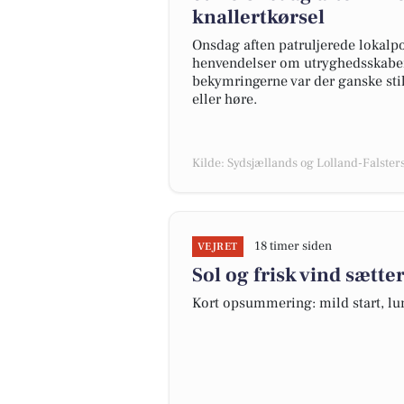
knallertkørsel
Onsdag aften patruljerede lokalpo
henvendelser om utryghedsskabend
bekymringerne var der ganske stil
eller høre.
Kilde: Sydsjællands og Lolland-Falsters 
18 timer siden
VEJRET
Sol og frisk vind sætt
Kort opsummering: mild start, lu