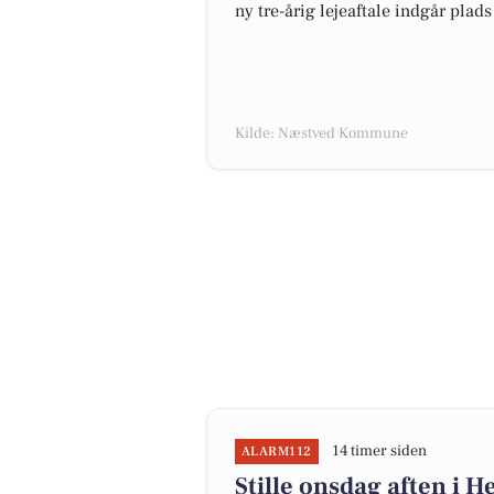
ny tre-årig lejeaftale indgår plad
Kilde: Næstved Kommune
14 timer siden
ALARM112
Stille onsdag aften i