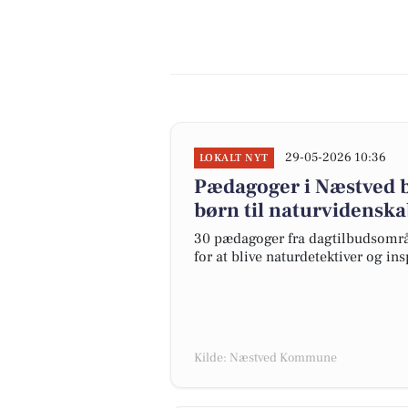
29-05-2026 10:36
LOKALT NYT
Pædagoger i Næstved bl
børn til naturvidensk
30 pædagoger fra dagtilbudsomr
for at blive naturdetektiver og in
Kilde: Næstved Kommune