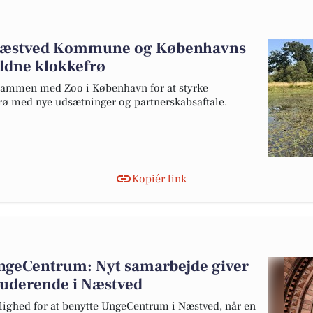
Næstved Kommune og Københavns
ældne klokkefrø
ammen med Zoo i København for at styrke
rø med nye udsætninger og partnerskabsaftale.
Kopiér link
UngeCentrum: Nyt samarbejde giver
studerende i Næstved
lighed for at benytte UngeCentrum i Næstved, når en