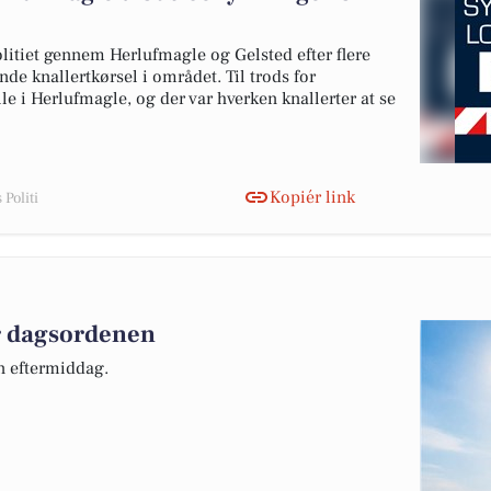
litiet gennem Herlufmagle og Gelsted efter flere
e knallertkørsel i området. Til trods for
le i Herlufmagle, og der var hverken knallerter at se
Kopiér link
Politi
er dagsordenen
n eftermiddag.