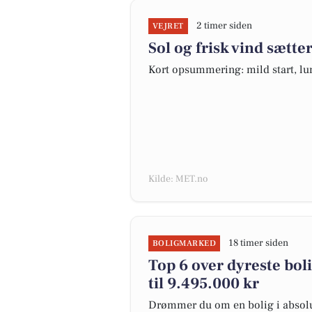
2 timer siden
VEJRET
Sol og frisk vind sætt
Kort opsummering: mild start, lu
Kilde: MET.no
18 timer siden
BOLIGMARKED
Top 6 over dyreste boli
til 9.495.000 kr
Drømmer du om en bolig i absolut