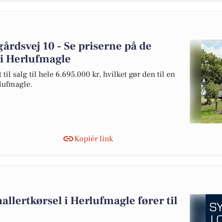
årdsvej 10 - Se priserne på de
g i Herlufmagle
il salg til hele 6.695.000 kr, hvilket gør den til en
rlufmagle.
Kopiér link
lertkørsel i Herlufmagle fører til