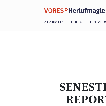
VORES
Herlufmagle
ALARM112
BOLIG
ERHVER
SENEST
REPOR