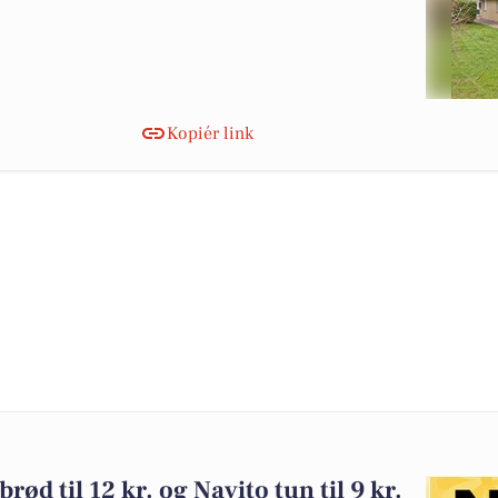
Kopiér link
ød til 12 kr. og Navito tun til 9 kr.