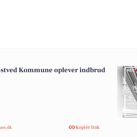
æstved Kommune oplever indbrud
Kopiér link
nken.dk