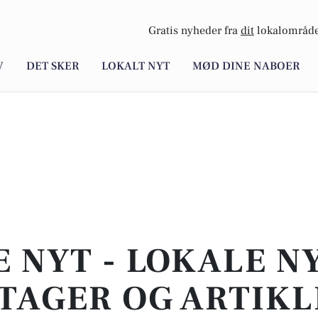
Gratis nyheder fra
dit
lokalområde
V
DET SKER
LOKALT NYT
MØD DINE NABOER
E NYT - LOKALE N
TAGER OG ARTIKL