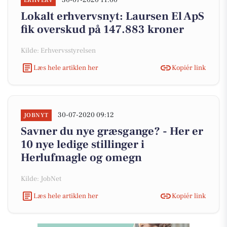
30-07-2020 11:00
ERHVERV
Lokalt erhvervsnyt: Laursen El ApS
fik overskud på 147.883 kroner
Kilde: Erhvervsstyrelsen
Læs hele artiklen her
Kopiér link
30-07-2020 09:12
JOBNYT
Savner du nye græsgange? - Her er
10 nye ledige stillinger i
Herlufmagle og omegn
Kilde: JobNet
Læs hele artiklen her
Kopiér link