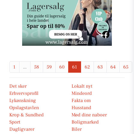
1
...
58
59
60
61
62
63
64
65
Det sker
Lokalt nyt
Erhvervsprofil
Mindeord
Lykønskning
Fakta om
Opslagstavlen
Husstand
Krop & Sundhed
Mød dine naboer
Sport
Boligmarked
Dagligvarer
Biler