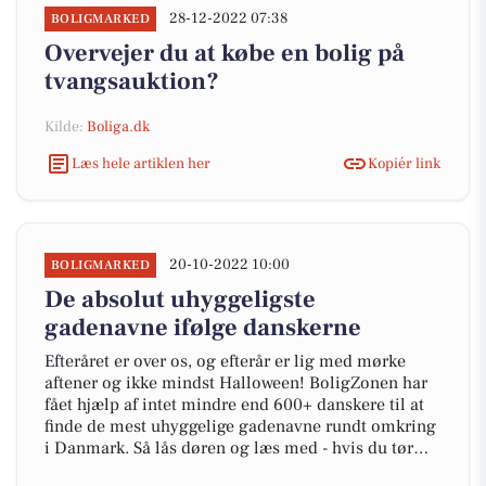
28-12-2022 07:38
BOLIGMARKED
Overvejer du at købe en bolig på
tvangsauktion?
Kilde:
Boliga.dk
Læs hele artiklen her
Kopiér link
20-10-2022 10:00
BOLIGMARKED
De absolut uhyggeligste
gadenavne ifølge danskerne
Efteråret er over os, og efterår er lig med mørke
aftener og ikke mindst Halloween! BoligZonen har
fået hjælp af intet mindre end 600+ danskere til at
finde de mest uhyggelige gadenavne rundt omkring
i Danmark. Så lås døren og læs med - hvis du tør…