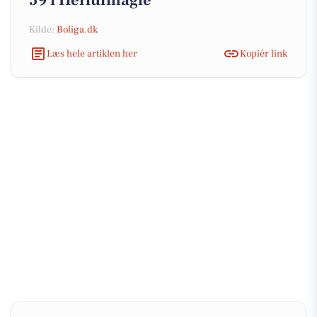
59 i Herlufmagle
Kilde:
Boliga.dk
Læs hele artiklen her
Kopiér link