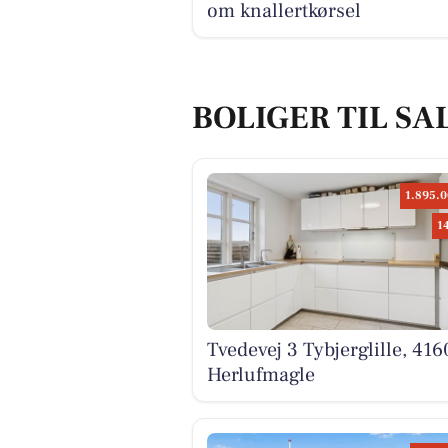
om knallertkørsel
BOLIGER TIL SA
1.895.0
1
Tvedevej 3 Tybjerglille, 416
Herlufmagle