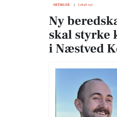
Ny beredskabskoordinator skal styrk
ARTIKLER
Lokalt nyt
Ny beredsk
skal styrke
i Næstved