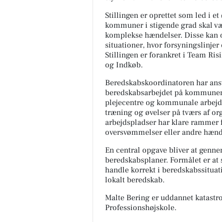
Stillingen er oprettet som led i et
kommuner i stigende grad skal væ
komplekse hændelser. Disse kan o
situationer, hvor forsyningslinjer
Stillingen er forankret i Team Ri
og Indkøb.
Beredskabskoordinatoren har ansv
beredskabsarbejdet på kommunens
plejecentre og kommunale arbejd
træning og øvelser på tværs af o
arbejdspladser har klare rammer f
oversvømmelser eller andre hæn
En central opgave bliver at genn
beredskabsplaner. Formålet er at 
handle korrekt i beredskabssituat
lokalt beredskab.
Malte Bering er uddannet katastr
Professionshøjskole.