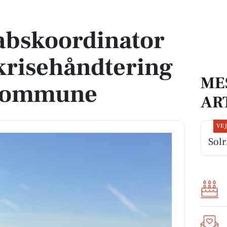
e krisehåndtering i Næstved Kommune
abskoordinator
 krisehåndtering
ME
 Kommune
AR
VE
Solr