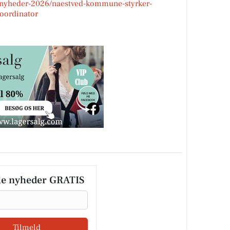
/nyheder-2026/naestved-kommune-styrker-
oordinator
le nyheder GRATIS
Tilmeld