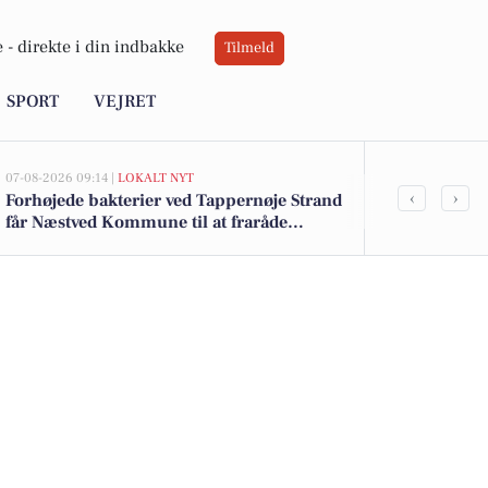
 -
direkte i din indbakke
Tilmeld
SPORT
VEJRET
07-08-2026 09:14 |
LOKALT NYT
06-08-2026 15:01
‹
›
Forhøjede bakterier ved Tappernøje Strand
Partnerska
får Næstved Kommune til at fraråde
og Københav
badning ved Præstø Fjord
sjældne klok