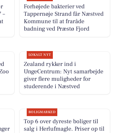
r
Forhøjede bakterier ved
 –
Tappernøje Strand får Næstved
at
Kommune til at fraråde
badning ved Præstø Fjord
LOKALT NYT
ed
Zealand rykker ind i
Zoo
UngeCentrum: Nyt samarbejde
giver flere muligheder for
studerende i Næstved
BOLIGMARKED
Top 6 over dyreste boliger til
nger
salg i Herlufmagle. Priser op til