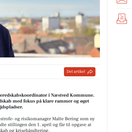
Del artikel
y beredskabskoordinator i Næstved Kommune.
edskab med fokus på klare rammer og øget
jdspladser.
trofe- og risikomanager Malte Bering som ny
e stillingen den 1. april og får til opgave at
kab og krisehåndtering.