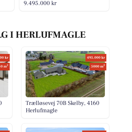
9.495.000 kr
LG I HERLUFMAGLE
00 kr
495.000 kr
2
2
40 m
5000 m
0
Trælløsevej 70B Skelby, 4160
Herlufmagle