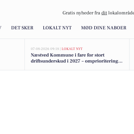
Gratis nyheder fra
dit
lokalområde
V
DET SKER
LOKALT NYT
MØD DINE NABOER
07-08-2026 09:18 |
LOKALT NYT
Næstved Kommune i fare for stort
driftsunderskud i 2027 – omprioriteringer
på vej for at bevare velfærden