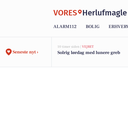
VORES
Herlufmagle
ALARM112
BOLIG
ERHVER
10 timer siden |
VEJRET
Seneste nyt ›
Solrig lørdag med lunere greb