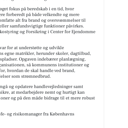
 øget fokus på beredskab i en tid, hvor
re forberedt på både velkendte og mere
mfatte alt fra brand og oversvømmelser til
 eller samfundsvigtige funktioner påvirkes.
sikostyring og Forsikring i Center for Ejendomme
ar for at understøtte og udvikle
 egne matrikler, herunder skoler, dagtilbud,
spladser. Opgaven indebærer planlægning,
rganisationen, så kommunens institutioner og
or, hvordan de skal handle ved brand,
delser som strømnedbrud.
emgå og opdatere handlevejledninger samt
sikre, at medarbejdere nemt og hurtigt kan
ioner og på den måde bidrage til et mere robust
ofe- og risikomanager fra Københavns