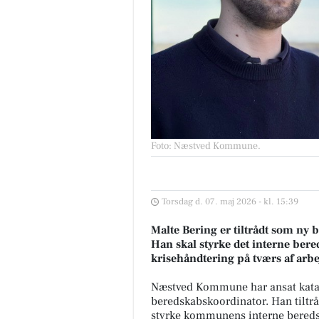
Foto: Næstved Kommune
.
Torsdag d. 07. maj 2026 - kl. 15:39
Malte Bering er tiltrådt som n
Han skal styrke det interne ber
krisehåndtering på tværs af arbe
Næstved Kommune har ansat katas
beredskabskoordinator. Han tiltrådt
styrke kommunens interne bereds