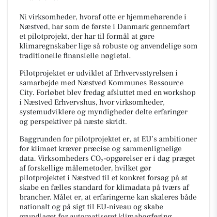
Ni virksomheder, hvoraf otte er hjemmehørende i
Næstved, har som de første i Danmark gennemført
et pilotprojekt, der har til formål at gøre
klimaregnskaber lige så robuste og anvendelige som
traditionelle finansielle nøgletal.
Pilotprojektet er udviklet af Erhvervsstyrelsen i
samarbejde med Næstved Kommunes Ressource
City. Forløbet blev fredag afsluttet med en workshop
i Næstved Erhvervshus, hvor virksomheder,
systemudviklere og myndigheder delte erfaringer
og perspektiver på næste skridt.
Baggrunden for pilotprojektet er, at EU’s ambitioner
for klimaet kræver præcise og sammenlignelige
data. Virksomheders CO₂-opgørelser er i dag præget
af forskellige målemetoder, hvilket gør
pilotprojektet i Næstved til et konkret forsøg på at
skabe en fælles standard for klimadata på tværs af
brancher. Målet er, at erfaringerne kan skaleres både
nationalt og på sigt til EU-niveau og skabe
grundlaget for automatiseret klimabogføring