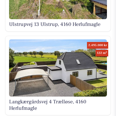
Ulstrupvej 13 Ulstrup, 4160 Herlufmagle
2.495.000 kr
2
122 m
Langkærgårdsvej 4 Trælløse, 4160
Herlufmagle