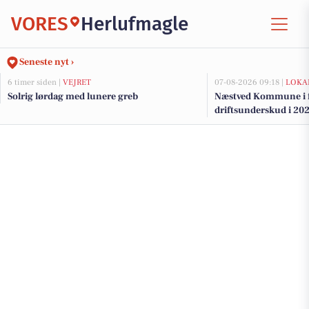
VORES
Herlufmagle
Seneste nyt ›
6 timer siden |
VEJRET
07-08-2026 09:18 |
LOKA
Solrig lørdag med lunere greb
Næstved Kommune i fa
driftsunderskud i 202
på vej for at bevare v