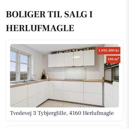
BOLIGER TIL SALG I
HERLUFMAGLE
1.895.000 kr
2
140 m
Tvedevej 3 Tybjerglille, 4160 Herlufmagle