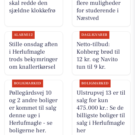
skal redde den
flere muligheder
sjældne klokkefrø
for studerende i
Næstved
ALARM112
DAGLIGVARER
Stille onsdag aften
Netto-tilbud:
i Herlufmagle
Kohberg brød til
trods bekymringer
12 kr. og Navito
om knallertkørsel
tun til 9 kr.
BOLIGMARKED
BOLIGMARKED
Pøllegårdsvej 10
Ulstrupvej 13 er til
og 2 andre boliger
salg for kun
er kommet til salg
475.000 kr.: Se de
denne uge i
billigste boliger til
Herlufmagle - se
salg i Herlufmagle
boligerne her.
her