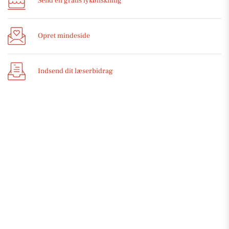
Send en gratis lykønskning
Opret mindeside
Indsend dit læserbidrag