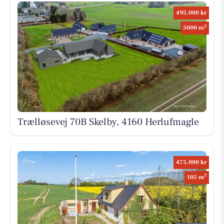
495.000 kr
2
5000 m
Trælløsevej 70B Skelby, 4160 Herlufmagle
475.000 kr
2
105 m