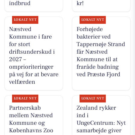
indbrud
kr!
LOKALT NYT
LOKALT NYT
Næstved
Forhøjede
Kommune i fare
bakterier ved
for stort
Tappernøje Strand
driftsunderskud i
får Næstved
2027 –
Kommune til at
omprioriteringer
fraråde badning
på vej for at bevare
ved Præstø Fjord
velfærden
LOKALT NYT
LOKALT NYT
Partnerskab
Zealand rykker
mellem Næstved
ind i
Kommune og
UngeCentrum: Nyt
Københavns Zoo
samarbejde giver