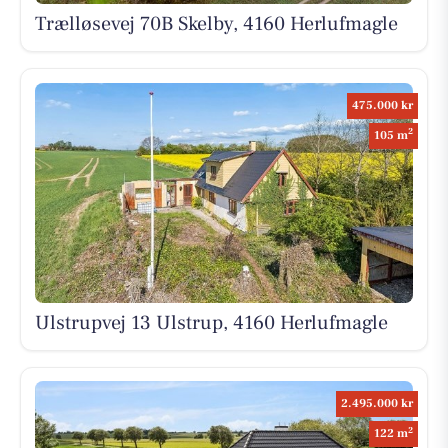
Trælløsevej 70B Skelby, 4160 Herlufmagle
475.000 kr
2
105 m
Ulstrupvej 13 Ulstrup, 4160 Herlufmagle
2.495.000 kr
2
122 m