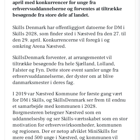
april med konkurrencer for unge fra
erhvervsuddannelserne og forventes at tiltrække
besøgende fra store dele af landet.
Skills Denmark har offentliggjort datoerne for DM i
Skills 2028, som finder sted i Næstved fra den 27. til
den 29. april. Konkurrencerne vil foregå i og
omkring Arena Næstved.
SkillsDenmark forventer, at arrangementet vil
tiltrække besøgende fra hele Sjælland, Lolland,
Falster og Fyn. Dette store event samler unge fra
erhvervsuddannelserne, der dyster om at blive
danmarksmester i deres fag.
I 2019 var Næstved Kommune for første gang vært
for DM i Skills, og SkillsDenmark ser frem til endnu
et samarbejde med kommunen i 2028.
Borgmesteren betegner Næstved som en
uddannelsesby og ser Skills-værtsskabet som en stor
motivation for erhvervsvirksomheder, kommunen
og regionen. Der er netop afviklet MiniSkills for
mere end 500 unge i Næstved, og kommunen vil