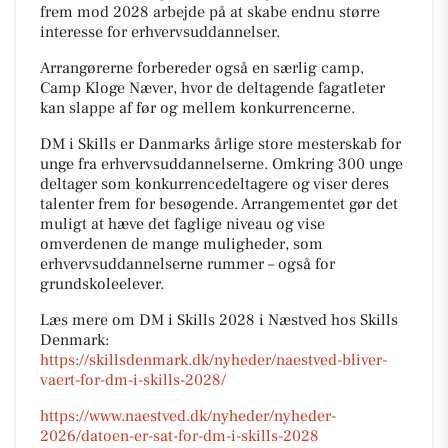
frem mod 2028 arbejde på at skabe endnu større
interesse for erhvervsuddannelser.
Arrangørerne forbereder også en særlig camp,
Camp Kloge Næver, hvor de deltagende fagatleter
kan slappe af før og mellem konkurrencerne.
DM i Skills er Danmarks årlige store mesterskab for
unge fra erhvervsuddannelserne. Omkring 300 unge
deltager som konkurrencedeltagere og viser deres
talenter frem for besøgende. Arrangementet gør det
muligt at hæve det faglige niveau og vise
omverdenen de mange muligheder, som
erhvervsuddannelserne rummer – også for
grundskoleelever.
Læs mere om DM i Skills 2028 i Næstved hos Skills
Denmark:
https://skillsdenmark.dk/nyheder/naestved-bliver-
vaert-for-dm-i-skills-2028/
https://www.naestved.dk/nyheder/nyheder-
2026/datoen-er-sat-for-dm-i-skills-2028