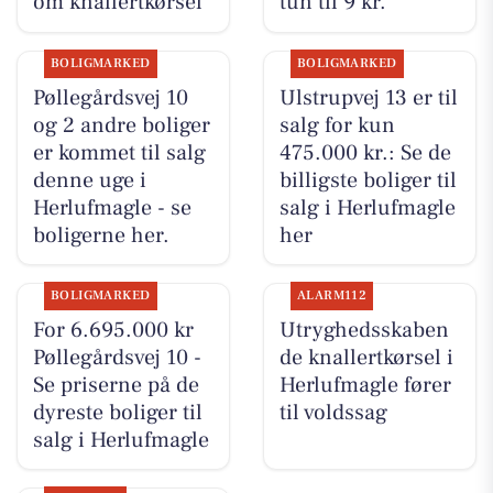
om knallertkørsel
tun til 9 kr.
BOLIGMARKED
BOLIGMARKED
Pøllegårdsvej 10
Ulstrupvej 13 er til
og 2 andre boliger
salg for kun
er kommet til salg
475.000 kr.: Se de
denne uge i
billigste boliger til
Herlufmagle - se
salg i Herlufmagle
boligerne her.
her
BOLIGMARKED
ALARM112
For 6.695.000 kr
Utryghedsskaben
Pøllegårdsvej 10 -
de knallertkørsel i
Se priserne på de
Herlufmagle fører
dyreste boliger til
til voldssag
salg i Herlufmagle