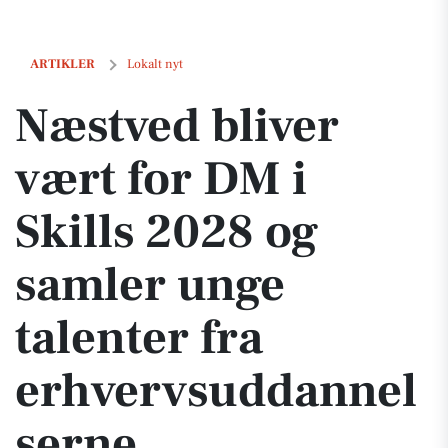
Næstved bliver vært for DM i Skills 2028 og samler unge talenter fr
ARTIKLER
Lokalt nyt
Næstved bliver
vært for DM i
Skills 2028 og
samler unge
talenter fra
erhvervsuddannel
serne