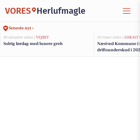
VORES
Herlufmagle
Seneste nyt ›
49 minutter siden |
VEJRET
20 timer siden |
LOKALT 
Solrig lørdag med lunere greb
Næstved Kommune i fa
driftsunderskud i 202
på vej for at bevare v