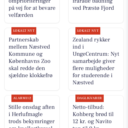
omprioriteringer
fraråde badning
på vej for at bevare
ved Præstø Fjord
velfærden
LOKALT NYT
LOKALT NYT
Partnerskab
Zealand rykker
mellem Næstved
ind i
Kommune og
UngeCentrum: Nyt
Københavns Zoo
samarbejde giver
skal redde den
flere muligheder
sjældne klokkefrø
for studerende i
Næstved
ALARM112
DAGLIGVARER
Stille onsdag aften
Netto-tilbud:
i Herlufmagle
Kohberg brød til
trods bekymringer
12 kr. og Navito