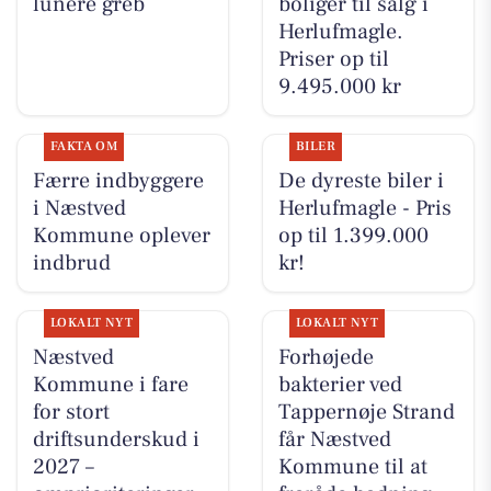
lunere greb
boliger til salg i
Herlufmagle.
Priser op til
9.495.000 kr
FAKTA OM
BILER
Færre indbyggere
De dyreste biler i
i Næstved
Herlufmagle - Pris
Kommune oplever
op til 1.399.000
indbrud
kr!
LOKALT NYT
LOKALT NYT
Næstved
Forhøjede
Kommune i fare
bakterier ved
for stort
Tappernøje Strand
driftsunderskud i
får Næstved
2027 –
Kommune til at