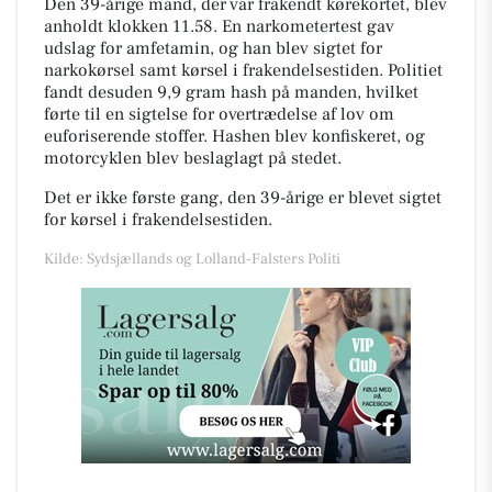
Den 39-årige mand, der var frakendt kørekortet, blev
anholdt klokken 11.58. En narkometertest gav
udslag for amfetamin, og han blev sigtet for
narkokørsel samt kørsel i frakendelsestiden. Politiet
fandt desuden 9,9 gram hash på manden, hvilket
førte til en sigtelse for overtrædelse af lov om
euforiserende stoffer. Hashen blev konfiskeret, og
motorcyklen blev beslaglagt på stedet.
Det er ikke første gang, den 39-årige er blevet sigtet
for kørsel i frakendelsestiden.
Kilde: Sydsjællands og Lolland-Falsters Politi