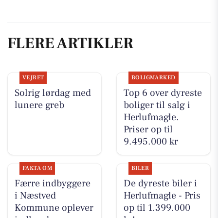
FLERE ARTIKLER
VEJRET
BOLIGMARKED
Solrig lørdag med
Top 6 over dyreste
lunere greb
boliger til salg i
Herlufmagle.
Priser op til
9.495.000 kr
FAKTA OM
BILER
Færre indbyggere
De dyreste biler i
i Næstved
Herlufmagle - Pris
Kommune oplever
op til 1.399.000