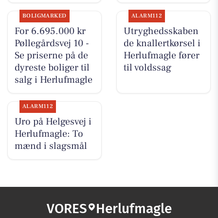
BOLIGMARKED
ALARM112
For 6.695.000 kr
Utryghedsskaben
Pøllegårdsvej 10 -
de knallertkørsel i
Se priserne på de
Herlufmagle fører
dyreste boliger til
til voldssag
salg i Herlufmagle
ALARM112
Uro på Helgesvej i
Herlufmagle: To
mænd i slagsmål
VORES
Herlufmagle