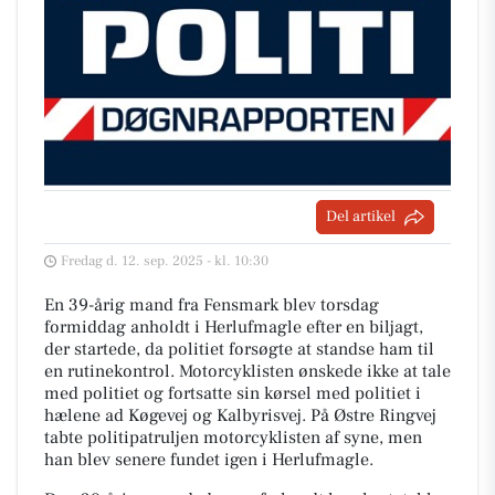
Del artikel
Fredag d. 12. sep. 2025 - kl. 10:30
En 39-årig mand fra Fensmark blev torsdag
formiddag anholdt i Herlufmagle efter en biljagt,
der startede, da politiet forsøgte at standse ham til
en rutinekontrol. Motorcyklisten ønskede ikke at tale
med politiet og fortsatte sin kørsel med politiet i
hælene ad Køgevej og Kalbyrisvej. På Østre Ringvej
tabte politipatruljen motorcyklisten af syne, men
han blev senere fundet igen i Herlufmagle.