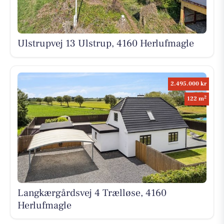
Ulstrupvej 13 Ulstrup, 4160 Herlufmagle
2.495.000 kr
2
122 m
Langkærgårdsvej 4 Trælløse, 4160
Herlufmagle