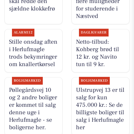
skal redde den
flere muligheder
sjældne klokkefrø
for studerende i
Næstved
ALARM112
DAGLIGVARER
Stille onsdag aften
Netto-tilbud:
i Herlufmagle
Kohberg brød til
trods bekymringer
12 kr. og Navito
om knallertkørsel
tun til 9 kr.
BOLIGMARKED
BOLIGMARKED
Pøllegårdsvej 10
Ulstrupvej 13 er til
og 2 andre boliger
salg for kun
er kommet til salg
475.000 kr.: Se de
denne uge i
billigste boliger til
Herlufmagle - se
salg i Herlufmagle
boligerne her.
her