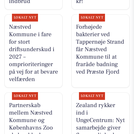
indbrud
kr!
LOKALT NYT
LOKALT NYT
Næstved
Forhøjede
Kommune i fare
bakterier ved
for stort
Tappernøje Strand
driftsunderskud i
får Næstved
2027 –
Kommune til at
omprioriteringer
fraråde badning
på vej for at bevare
ved Præstø Fjord
velfærden
LOKALT NYT
LOKALT NYT
Partnerskab
Zealand rykker
mellem Næstved
ind i
Kommune og
UngeCentrum: Nyt
Københavns Zoo
samarbejde giver