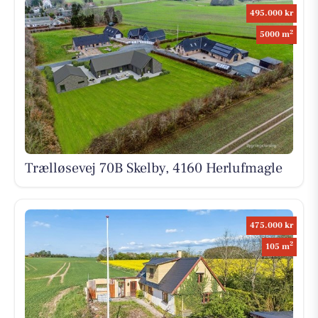
495.000 kr
2
5000 m
Trælløsevej 70B Skelby, 4160 Herlufmagle
475.000 kr
2
105 m