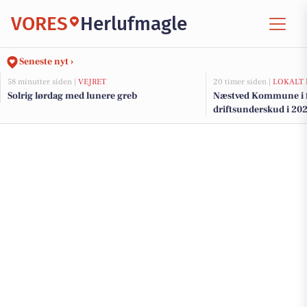
VORES
Herlufmagle
Seneste nyt ›
58 minutter siden |
VEJRET
20 timer siden |
LOKALT 
Solrig lørdag med lunere greb
Næstved Kommune i fa
driftsunderskud i 202
på vej for at bevare v