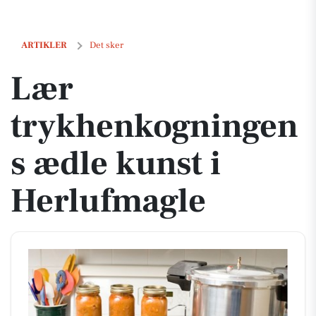
Lær trykhenkogningens ædle kunst i Herlufmagle
ARTIKLER
Det sker
Lær
trykhenkogningen
s ædle kunst i
Herlufmagle