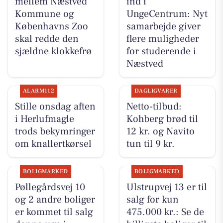
mellem Næstved
ind i
Kommune og
UngeCentrum: Nyt
Københavns Zoo
samarbejde giver
skal redde den
flere muligheder
sjældne klokkefrø
for studerende i
Næstved
ALARM112
DAGLIGVARER
Stille onsdag aften
Netto-tilbud:
i Herlufmagle
Kohberg brød til
trods bekymringer
12 kr. og Navito
om knallertkørsel
tun til 9 kr.
BOLIGMARKED
BOLIGMARKED
Pøllegårdsvej 10
Ulstrupvej 13 er til
og 2 andre boliger
salg for kun
er kommet til salg
475.000 kr.: Se de