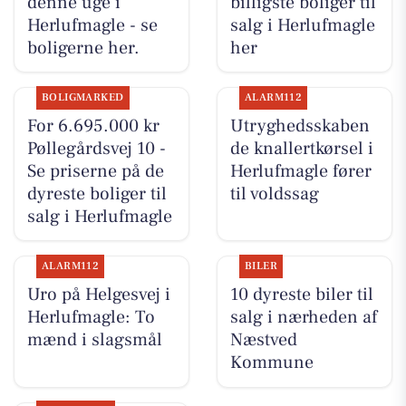
denne uge i
billigste boliger til
Herlufmagle - se
salg i Herlufmagle
boligerne her.
her
BOLIGMARKED
ALARM112
For 6.695.000 kr
Utryghedsskaben
Pøllegårdsvej 10 -
de knallertkørsel i
Se priserne på de
Herlufmagle fører
dyreste boliger til
til voldssag
salg i Herlufmagle
ALARM112
BILER
Uro på Helgesvej i
10 dyreste biler til
Herlufmagle: To
salg i nærheden af
mænd i slagsmål
Næstved
Kommune