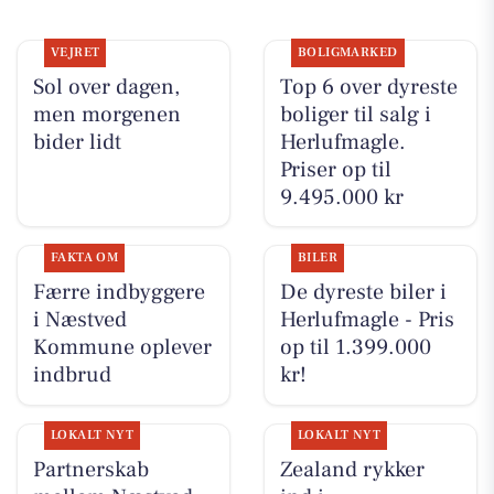
VEJRET
BOLIGMARKED
Sol over dagen,
Top 6 over dyreste
men morgenen
boliger til salg i
bider lidt
Herlufmagle.
Priser op til
9.495.000 kr
FAKTA OM
BILER
Færre indbyggere
De dyreste biler i
i Næstved
Herlufmagle - Pris
Kommune oplever
op til 1.399.000
indbrud
kr!
LOKALT NYT
LOKALT NYT
Partnerskab
Zealand rykker