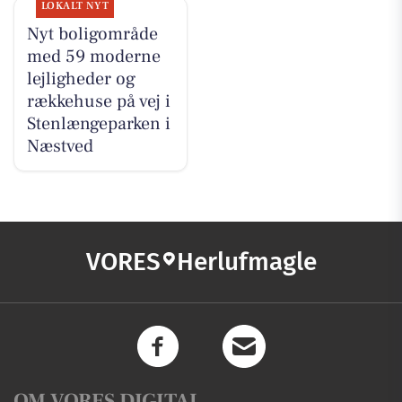
LOKALT NYT
Nyt boligområde
med 59 moderne
lejligheder og
rækkehuse på vej i
Stenlængeparken i
Næstved
VORES
Herlufmagle
OM VORES DIGITAL