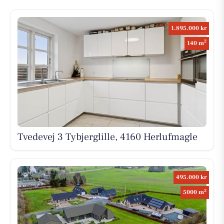
1.895.000 kr
2
140 m
Tvedevej 3 Tybjerglille, 4160 Herlufmagle
495.000 kr
2
5000 m