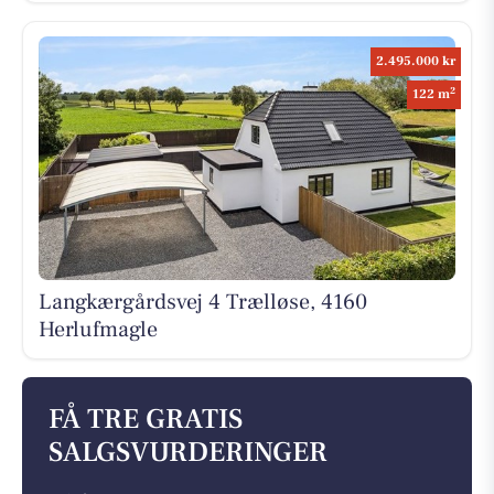
2.495.000 kr
2
122 m
Langkærgårdsvej 4 Trælløse, 4160
Herlufmagle
FÅ TRE GRATIS
SALGSVURDERINGER