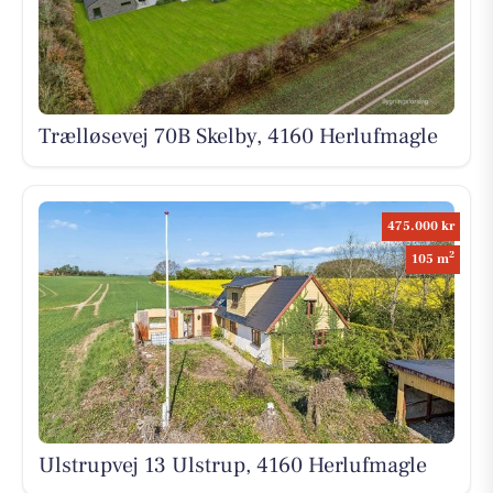
Trælløsevej 70B Skelby, 4160 Herlufmagle
475.000 kr
2
105 m
Ulstrupvej 13 Ulstrup, 4160 Herlufmagle