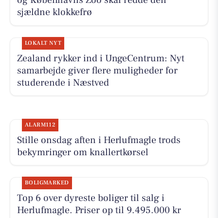
og Københavns Zoo skal redde den
sjældne klokkefrø
LOKALT NYT
Zealand rykker ind i UngeCentrum: Nyt
samarbejde giver flere muligheder for
studerende i Næstved
ALARM112
Stille onsdag aften i Herlufmagle trods
bekymringer om knallertkørsel
BOLIGMARKED
Top 6 over dyreste boliger til salg i
Herlufmagle. Priser op til 9.495.000 kr