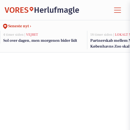
VORES
Herlufmagle
Seneste nyt ›
4 timer siden |
VEJRET
18 timer siden |
LOKALT 
Sol over dagen, men morgenen bider lidt
Partnerskab mellem
Københavns Zoo skal 
klokkefrø