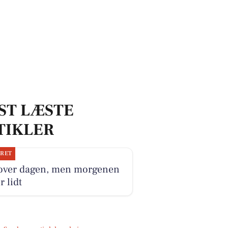
ST LÆSTE
TIKLER
JRET
 over dagen, men morgenen
r lidt