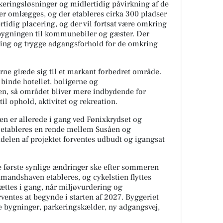
keringsløsninger og midlertidig påvirkning af de
r omlægges, og der etableres cirka 300 pladser
rtidig placering, og der vil fortsat være omkring
bygningen til kommunebiler og gæster. Der
tning og trygge adgangsforhold for de omkring
erne glæde sig til et markant forbedret område.
binde hotellet, boligerne og
, så området bliver mere indbydende for
l ophold, aktivitet og rekreation.
n er allerede i gang ved Fønixkrydset og
 etableres en rende mellem Susåen og
elen af projektet forventes udbudt og igangsat
de første synlige ændringer ske efter sommeren
dmandshaven etableres, og cykelstien flyttes
sættes i gang, når miljøvurdering og
rventes at begynde i starten af 2027. Byggeriet
otte bygninger, parkeringskælder, ny adgangsvej,