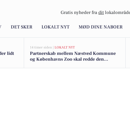
Gratis nyheder fra
dit
lokalområde
V
DET SKER
LOKALT NYT
MØD DINE NABOER
14 timer siden |
LOKALT NYT
er lidt
Partnerskab mellem Næstved Kommune
og Københavns Zoo skal redde den
sjældne klokkefrø