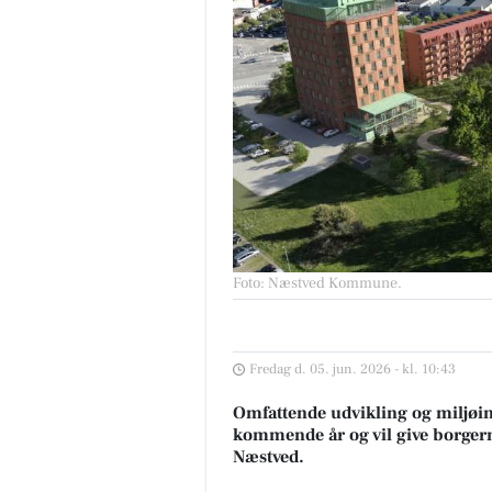
Foto: Næstved Kommune
.
Fredag d. 05. jun. 2026 - kl. 10:43
Omfattende udvikling og miljøi
kommende år og vil give borger
Næstved.