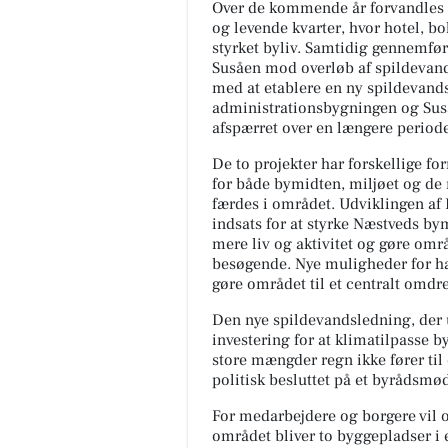
Over de kommende år forvandles 
og levende kvarter, hvor hotel, b
styrket byliv. Samtidig gennemfør
Susåen mod overløb af spildevand
med at etablere en ny spildevands
administrationsbygningen og Susåe
afspærret over en længere periode
De to projekter har forskellige f
for både bymidten, miljøet og de
færdes i området. Udviklingen af
indsats for at styrke Næstveds bym
mere liv og aktivitet og gøre områ
besøgende. Nye muligheder for ha
gøre området til et centralt omdr
Den nye spildevandsledning, der 
investering for at klimatilpasse b
store mængder regn ikke fører til 
politisk besluttet på et byrådsmø
For medarbejdere og borgere vil
området bliver to byggepladser i