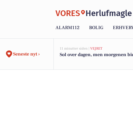
VORES
Herlufmagle
ALARM112
BOLIG
ERHVER
11 minutter siden |
VEJRET
Seneste nyt ›
Sol over dagen, men morgenen bid