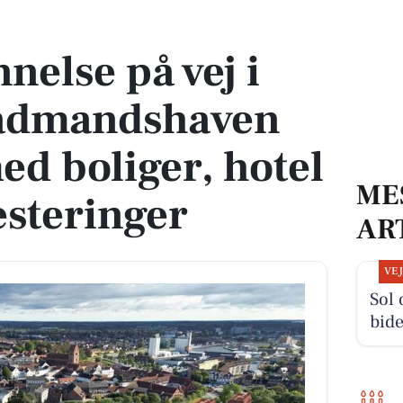
mandshaven får nyt liv med boliger, hotel og miljøinvesteringer
else på vej i
ådmandshaven
med boliger, hotel
ME
esteringer
AR
VE
Sol
bide