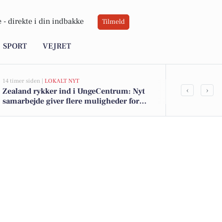
 -
direkte i din indbakke
Tilmeld
SPORT
VEJRET
14 timer siden |
LOKALT NYT
19 timer siden |
A
‹
›
Zealand rykker ind i UngeCentrum: Nyt
Stille onsdag
samarbejde giver flere muligheder for
bekymringer
studerende i Næstved