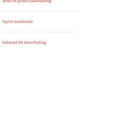
Send en gratis lykønskning
Opret mindeside
Indsend dit læserbidrag