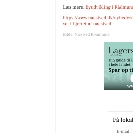
Læs mere:
Byudvikling i Rådma
https://www.naestved.dk/nyheder/
vej-i-hjertet-af-naestved
Kilde: Næstved Kommune
Få loka
Email