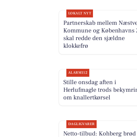
LOKALT NYT
Partnerskab mellem Næstv
Kommune og Københavns 
skal redde den sjældne
klokkefrø
ALARM112
Stille onsdag aften i
Herlufmagle trods bekymri
om knallertkørsel
DAGLIGVARER
Netto-tilbud: Kohberg brød 