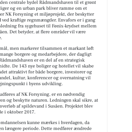
den centrale bydel Rådmandshaven til et grønt
oliger og en urban park bliver ramme om et
er NK Forsyning et miljøprojekt, der beskytter
 ved kraftige regnmængder. Envafors er i gang
ledning fra sygehuset til Fønix-krydset mellem
n. Det betyder, at flere områder vil være
.
ormål, men markerer tilsammen et markant løft
 mange borgere og medarbejdere, der dagligt
 Rådmandshaven er en del af en strategisk
idte. De 143 nye boliger og hotellet vil skabe
det attraktivt for både borgere, investorer og
ndel, kultur, konferencer og overnatning vil
ejningspunkt i byens udvikling.
udføres af NK Forsyning, er en nødvendig
yen og beskytte naturen. Ledningen skal sikre, at
overløb af spildevand i Susåen. Projektet blev
de i oktober 2017.
 omdannelsen kunne mærkes i hverdagen, da
 en længere periode. Dette medfører ændrede