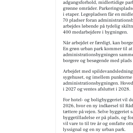
adgangsforhold, midlertidige par
grønne områder. Parkeringspladse
i etaper. Legepladsen får en midle
70 pladser foran administrations
arbejdes løbende på tydelig skil
400 medarbejdere i bygningen.
Når arbejdet er færdigt, kan borg
En grøn urban park kommer til at 
administrationsbygningen sammen
borgere og besøgende med plads ti
Arbejdet med spildevandsledninge
sygehuset, og imellem punkterne
administrationsbygningen. Hovedd
i 2027 og ventes afsluttet i 2028.
For hotel- og boligbyggeriet vil 
2026, hvor en ny indkørsel til Rå
tættere på vejen. Selve byggeriet 
byggetilladelse er på plads, og fo
vil vare to til tre år og omfatte 
lyssignal og en ny urban park.