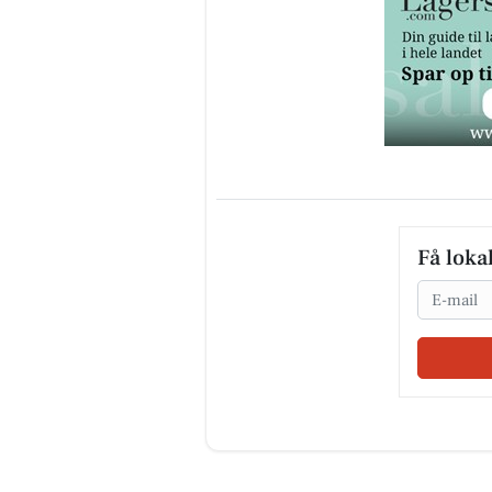
Få loka
Email