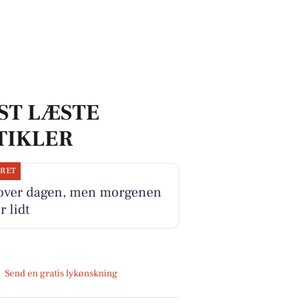
ST LÆSTE
TIKLER
JRET
 over dagen, men morgenen
r lidt
Send en gratis lykønskning