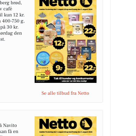
hberg brød,
v café
il kun 12 kr.
m 400-750 g,
på 30 kr.
 lørdag den
st.
Se alle tilbud fra Netto
på Navito
kan få en