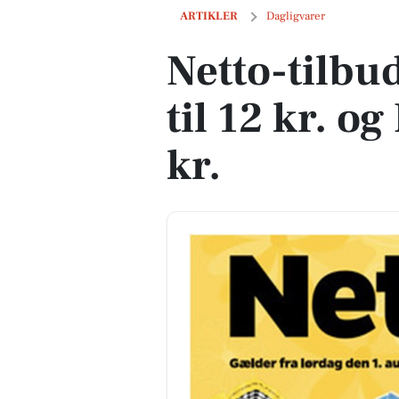
Netto-tilbud: Kohberg brød til 12 kr. og 
ARTIKLER
Dagligvarer
Netto-tilbu
til 12 kr. og
kr.