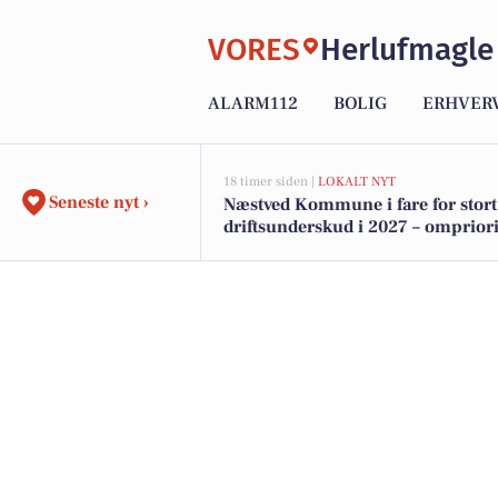
VORES
Herlufmagle
ALARM112
BOLIG
ERHVER
18 timer siden |
LOKALT NYT
Seneste nyt ›
Næstved Kommune i fare for stort
driftsunderskud i 2027 – ompriori
på vej for at bevare velfærden