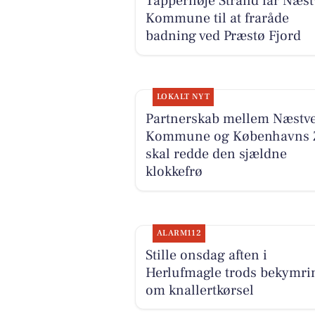
Tappernøje Strand får Næst
Kommune til at fraråde
badning ved Præstø Fjord
LOKALT NYT
Partnerskab mellem Næstv
Kommune og Københavns 
skal redde den sjældne
klokkefrø
ALARM112
Stille onsdag aften i
Herlufmagle trods bekymri
om knallertkørsel