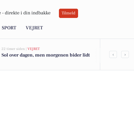
 -
direkte i din indbakke
Tilmeld
SPORT
VEJRET
22 timer siden |
VEJRET
06-08-2026 15:01
‹
›
Sol over dagen, men morgenen bider lidt
Partnerska
og Københav
sjældne klok