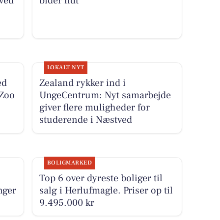
ved
bider lidt
LOKALT NYT
ed
Zealand rykker ind i
Zoo
UngeCentrum: Nyt samarbejde
giver flere muligheder for
studerende i Næstved
BOLIGMARKED
Top 6 over dyreste boliger til
nger
salg i Herlufmagle. Priser op til
9.495.000 kr